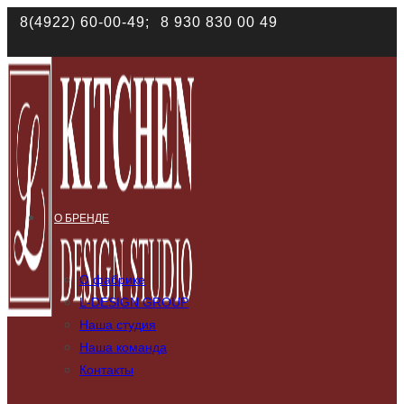
Наш сайт использует файлы cookies. Продолжая им поль
8(4922) 60-00-49;
8 930 830 00 49
соответствии с
политикой конфиденциальности
О БРЕНДЕ
О фабрике
L-DESIGN GROUP
Наша студия
Наша команда
Контакты