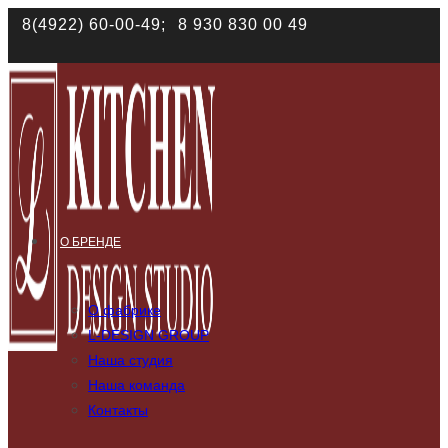
Наш сайт использует файлы cookies. Продолжая им поль
8(4922) 60-00-49;
8 930 830 00 49
соответствии с
политикой конфиденциальности
О БРЕНДЕ
О фабрике
L-DESIGN GROUP
Наша студия
Наша команда
Контакты