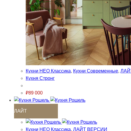
Кухни НЕО Классика
,
Кухни Современные
,
ЛАЙ
Кухня Стронг
₽
89 000
ЛАЙТ
Кухни НЕО Классика
,
ЛАЙТ ВЕРСИИ