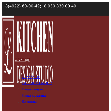
Наш сайт использует файлы cookies. Продолжая им поль
8(4922) 60-00-49;
8 930 830 00 49
соответствии с
политикой конфиденциальности
О БРЕНДЕ
О фабрике
L-DESIGN GROUP
Наша студия
Наша команда
Контакты