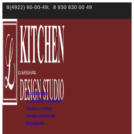
Наш сайт использует файлы cookies. Продолжая им поль
8(4922) 60-00-49;
8 930 830 00 49
соответствии с
политикой конфиденциальности
О БРЕНДЕ
О фабрике
L-DESIGN GROUP
Наша студия
Наша команда
Контакты