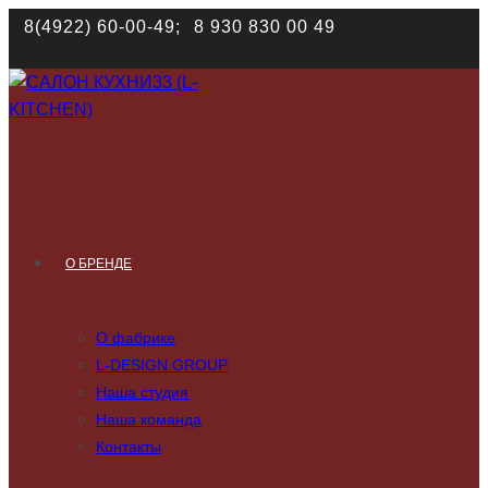
Наш сайт использует файлы cookies. Продолжая им поль
8(4922) 60-00-49;
8 930 830 00 49
соответствии с
политикой конфиденциальности
О БРЕНДЕ
О фабрике
L-DESIGN GROUP
Наша студия
Наша команда
Контакты