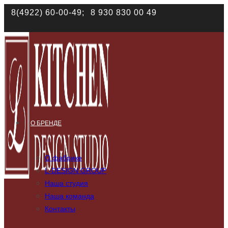
Наш сайт использует файлы cookies. Продолжая им поль
8(4922) 60-00-49;
8 930 830 00 49
соответствии с
политикой конфиденциальности
О БРЕНДЕ
О фабрике
L-DESIGN GROUP
Наша студия
Наша команда
Контакты