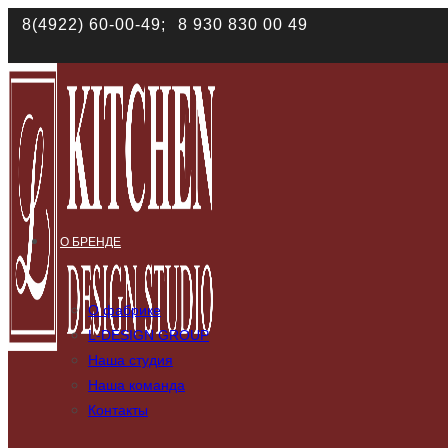
8(4922) 60-00-49;
8 930 830 00 49
Наш сайт использует файлы cookies. Продолжая им
данных в соответствии с
политикой конфиденциал
О БРЕНДЕ
О фабрике
L-DESIGN GROUP
Наша студия
Наша команда
Контакты