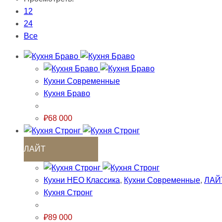
12
24
Все
Кухни Современные
Кухня Браво
₽
68 000
ЛАЙТ
Кухни НЕО Классика
,
Кухни Современные
,
ЛАЙ
Кухня Стронг
₽
89 000