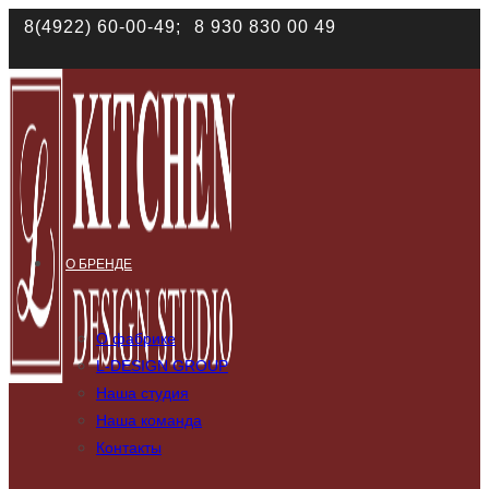
Наш сайт использует файлы cookies. Продолжая им поль
8(4922) 60-00-49;
8 930 830 00 49
соответствии с
политикой конфиденциальности
О БРЕНДЕ
О фабрике
L-DESIGN GROUP
Наша студия
Наша команда
Контакты