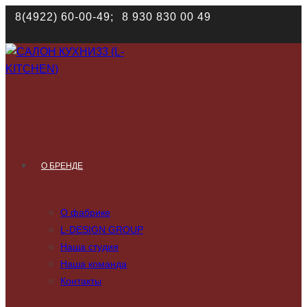
Наш сайт использует файлы cookies. Продолжая им поль
8(4922) 60-00-49;
8 930 830 00 49
соответствии с
политикой конфиденциальности
О БРЕНДЕ
О фабрике
L-DESIGN GROUP
Наша студия
Наша команда
Контакты