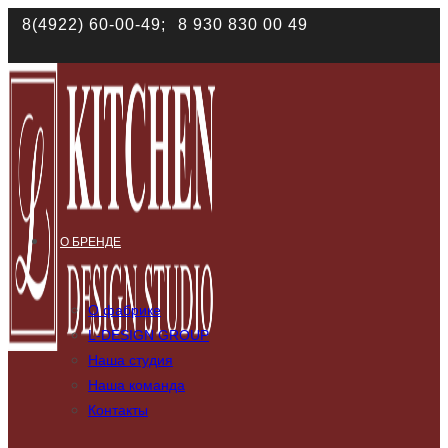
Наш сайт использует файлы cookies. Продолжая им поль
8(4922) 60-00-49;
8 930 830 00 49
соответствии с
политикой конфиденциальности
О БРЕНДЕ
О фабрике
L-DESIGN GROUP
Наша студия
Наша команда
Контакты