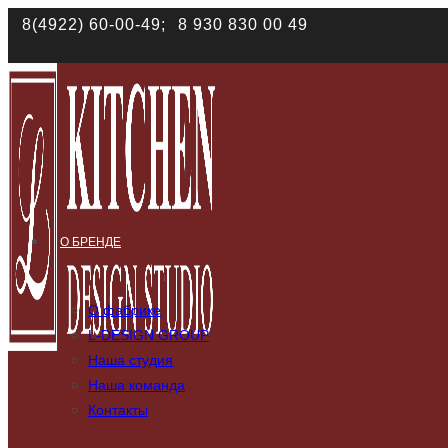
8(4922) 60-00-49;
8 930 830 00 49
Наш сайт использует файлы cookies. Продолжая им
данных в соответствии с
политикой конфиденциал
О БРЕНДЕ
О фабрике
L-DESIGN GROUP
Наша студия
Наша команда
Контакты