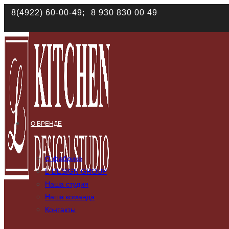
8(4922) 60-00-49;
8 930 830 00 49
Наш сайт использует файлы cookies. Продолжая им
данных в соответствии с
политикой конфиденциал
О БРЕНДЕ
О фабрике
L-DESIGN GROUP
Наша студия
Наша команда
Контакты