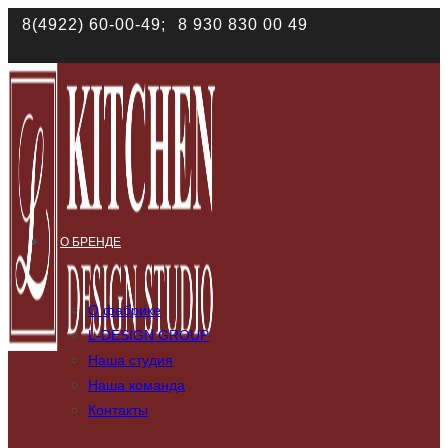
Наш сайт использует файлы cookies. Продолжая им поль
8(4922) 60-00-49;
8 930 830 00 49
соответствии с
политикой конфиденциальности
О БРЕНДЕ
О фабрике
L-DESIGN GROUP
Наша студия
Наша команда
Контакты