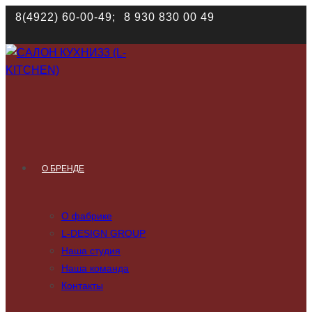
Наш сайт использует файлы cookies. Продолжая им поль
8(4922) 60-00-49;
8 930 830 00 49
соответствии с
политикой конфиденциальности
О БРЕНДЕ
О фабрике
L-DESIGN GROUP
Наша студия
Наша команда
Контакты