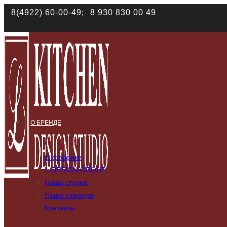
8(4922) 60-00-49;
8 930 830 00 49
Наш сайт использует файлы cookies. Продолжая им
данных в соответствии с
политикой конфиденциал
О БРЕНДЕ
О фабрике
L-DESIGN GROUP
Наша студия
Наша команда
Контакты