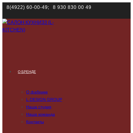
Наш сайт использует файлы cookies. Продолжая им поль
8(4922) 60-00-49;
8 930 830 00 49
соответствии с
политикой конфиденциальности
О БРЕНДЕ
О фабрике
L-DESIGN GROUP
Наша студия
Наша команда
Контакты