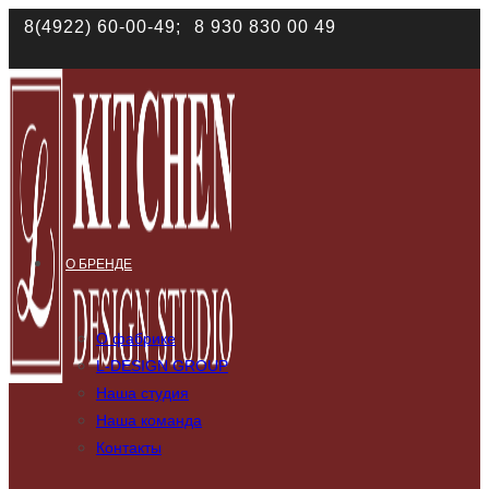
Наш сайт использует файлы cookies. Продолжая им поль
8(4922) 60-00-49;
8 930 830 00 49
соответствии с
политикой конфиденциальности
О БРЕНДЕ
О фабрике
L-DESIGN GROUP
Наша студия
Наша команда
Контакты