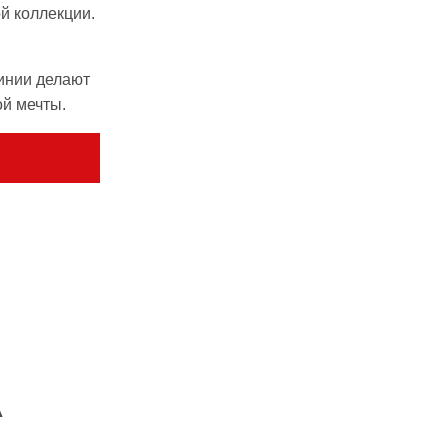
й коллекции.
инии делают
й мечты.
А