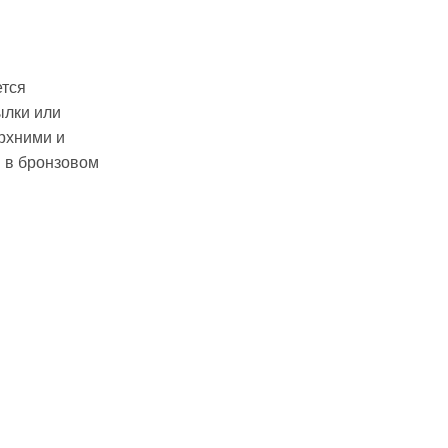
ется
ылки или
рхними и
ы в бронзовом